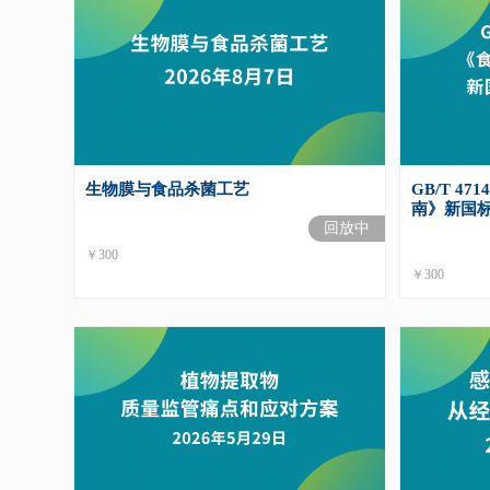
生物膜与食品杀菌工艺
GB/T 4
南》新国
回放中
￥300
￥300