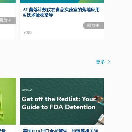
AI 菌落计数仪在食品实验室的落地应用
&技术验收指导
回放中
回放中
￥300

更多
课堂
美国FDA进口食品警告、扣留等相关知