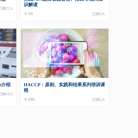
识解读
已购22人
￥100
已购3人
心介绍
HACCP：原则、实践和结果系列培训课
程
已购10人
￥2000
已购2人