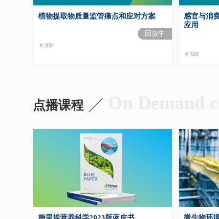
植物提取物质量监管痛点和应对方案
感官与消
应用
回放中
￥300
￥300
On Demand c

点播课程
梅里埃营养科学2023版蓝皮书
微生物环